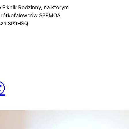
ę Piknik Rodzinny, na którym
b Krótkofalowców SP9MOA.
usza SP9HSQ.
