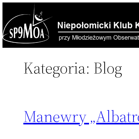
Przejdź
do
treści
Kategoria:
Blog
Manewry „Albatr