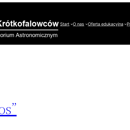
Start
O nas
Oferta edukacyjna
P
os”