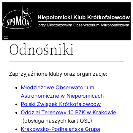
Przejdź
do
treści
Odnośniki
Zaprzyjaźnione kluby oraz organizacje:
Młodzieżowe Obserwatorium
Astronomiczne w Niepołomicach
Polski Związek Krótkofalowców
Oddział Terenowy 10 PZK w Krakowie
(obsługa naszych kart QSL)
Krakowsko-Podhalańska Grupa