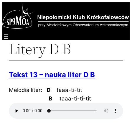
Przejdź
do
treści
Litery D B
Tekst 13 – nauka liter D B
Melodia liter:
D
taaa-ti-tit
B
taaa-ti-ti-tit