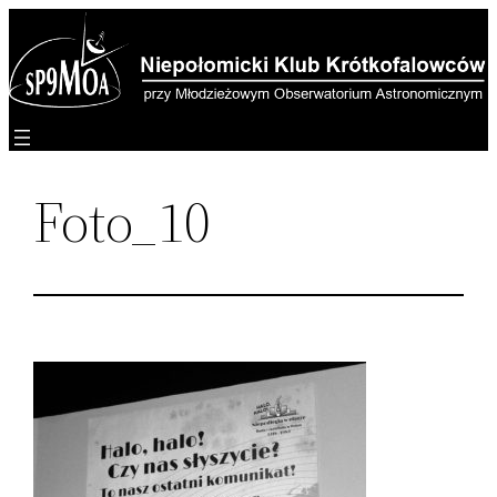
Przejdź
do
treści
Foto_10