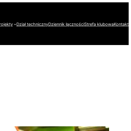
rojekty
Dział techniczny
Dziennik łączności
Strefa klubowa
Kontakt