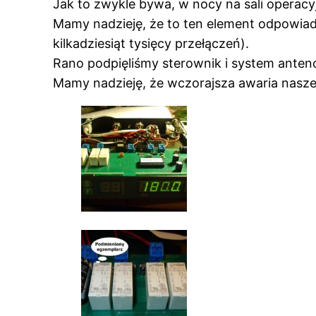
Jak to zwykle bywa, w nocy na sali operacy
Mamy nadzieję, że to ten element odpowiada
kilkadziesiąt tysięcy przełączeń).
Rano podpięliśmy sterownik i system anten
Mamy nadzieję, że wczorajsza awaria naszej