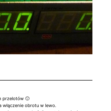
ch przelotów
🙁
a włączenie obrotu w lewo.