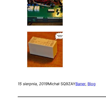
15 sierpnia, 2019
Michał SQ9ZAY
Baner
, 
Blog