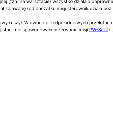
jnej (tzn. na warsztacie) wszystko działało poprawn
ł za awarię (od początku misji sterownik działa bez
owy ruszył. W dwóch przedpołudniowych przelotach o
 stacji nie spowodowała przerwania misji
PW-Sat2
i 