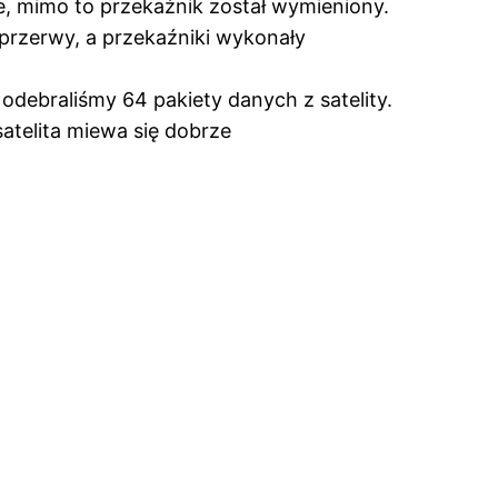
ie, mimo to przekaźnik został wymieniony.
 przerw
y, a przekaźniki wykonały
debraliśmy 64 pakiety danych z satelity.
satelita miewa się dobrze