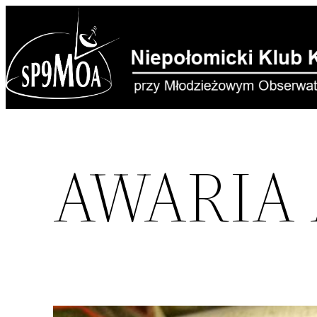
Przejdź
do
treści
AWARIA 