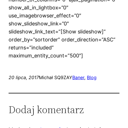
show_all_in_lightbox=”0″
use_imagebrowser_effect=”0″
show_slideshow_link=”0″
slideshow_link_text=”[Show slideshow]”
order_by=”sortorder” order_direction=”ASC”
returns=”included”
maximum_entity_count=”500″]
20 lipca, 2017
Michał SQ9ZAY
Baner
, 
Blog
Dodaj komentarz