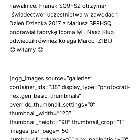
nawałnice. Franek SQ9FSZ otrzymał
„świadectwo” uczestnictwa w zawodach
Dzień Dziecka 2017 a Mariusz SP9HSQ
poprawiał fabrykę Icoma
😛
. Nasz Klub
odwiedził również kolega Marco IZ1BIJ
🙂
witamy
🙂
[ngg_images source=”galleries”
container_ids=”38″ display_type=”photocrati-
nextgen_basic_thumbnails”
override_thumbnail_settings=”0″
thumbnail_width=”120″
thumbnail_height=”90″ thumbnail_crop=”1″
images_per_page=”50″
number_of_columns=”0″ ajax_pagination=”0″