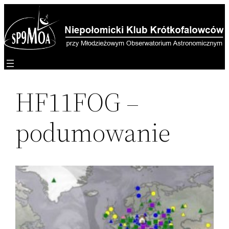
Przejdź
do
treści
HF11FOG –
podumowanie