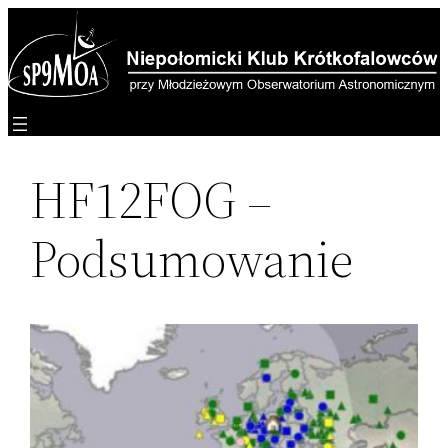
Przejdź
do
treści
HF12FOG –
Podsumowanie